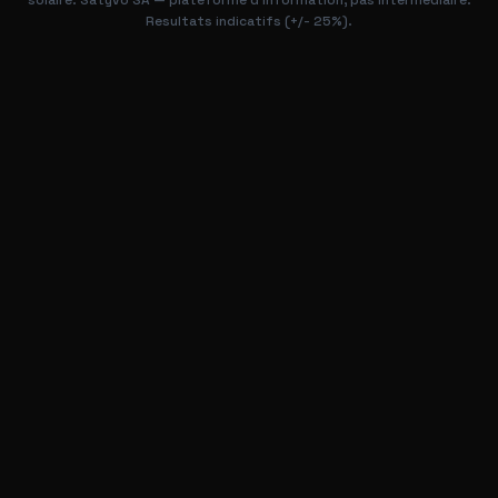
solaire. Satyvo SA — plateforme d'information, pas intermediaire.
Resultats indicatifs (+/- 25%).