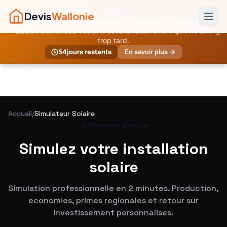
URGENT
Devis
Wallonie
Primes temporaires Wallonie — Deadline 30 septembre
×
2026 !
Demandez vos primes rénovation avant qu'il ne soit
trop tard.
54
jours restants
En savoir plus →
Accueil
/
Simulateur Solaire
Simulation gratuite
Simulez votre installation
solaire
Simulation professionnelle en 2 minutes. Production,
economies, primes regionales et retour sur
investissement personnalises.