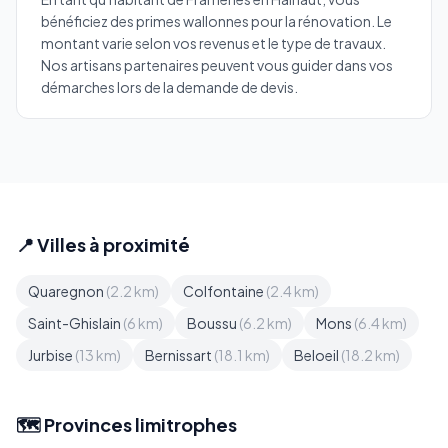
bénéficiez des primes wallonnes pour la rénovation. Le
montant varie selon vos revenus et le type de travaux.
Nos artisans partenaires peuvent vous guider dans vos
démarches lors de la demande de devis.
📍 Villes à proximité
Quaregnon
(2.2 km)
Colfontaine
(2.4 km)
Saint-Ghislain
(6 km)
Boussu
(6.2 km)
Mons
(6.4 km)
Jurbise
(13 km)
Bernissart
(18.1 km)
Beloeil
(18.2 km)
🗺️ Provinces limitrophes