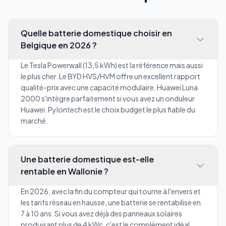
Quelle batterie domestique choisir en
Belgique en 2026 ?
Le Tesla Powerwall (13,5 kWh) est la référence mais aussi
le plus cher. Le BYD HVS/HVM offre un excellent rapport
qualité-prix avec une capacité modulaire. Huawei Luna
2000 s'intègre parfaitement si vous avez un onduleur
Huawei. Pylontech est le choix budget le plus fiable du
marché.
Une batterie domestique est-elle
rentable en Wallonie ?
En 2026, avec la fin du compteur qui tourne à l'envers et
les tarifs réseau en hausse, une batterie se rentabilise en
7 à 10 ans. Si vous avez déjà des panneaux solaires
produisant plus de 4 kWc, c'est le complément idéal