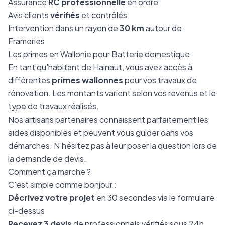
Assurance
RC professionnelle
en ordre
Avis clients
vérifiés
et contrôlés
Intervention dans un rayon de
30 km
autour de
Frameries
Les primes en Wallonie pour Batterie domestique
En tant qu'habitant de Hainaut, vous avez accès à
différentes
primes wallonnes
pour vos travaux de
rénovation. Les montants varient selon vos revenus et le
type de travaux réalisés.
Nos artisans partenaires connaissent parfaitement les
aides disponibles et peuvent vous guider dans vos
démarches. N'hésitez pas à leur poser la question lors de
la demande de devis.
Comment ça marche ?
C'est simple comme bonjour :
Décrivez votre projet
en 30 secondes via le formulaire
ci-dessus
Recevez 3 devis
de professionnels vérifiés sous 24h