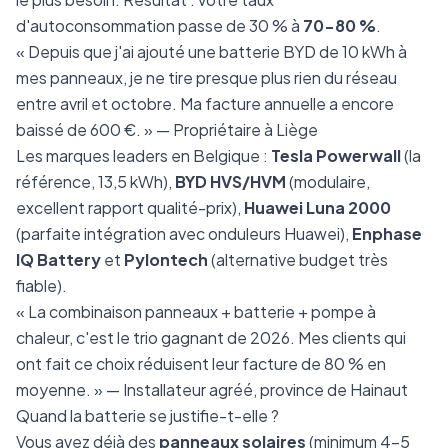
d'autoconsommation passe de 30 % à
70-80 %
.
« Depuis que j'ai ajouté une batterie BYD de 10 kWh à
mes panneaux, je ne tire presque plus rien du réseau
entre avril et octobre. Ma facture annuelle a encore
baissé de 600 €. » — Propriétaire à Liège
Les marques leaders en Belgique :
Tesla Powerwall
(la
référence, 13,5 kWh),
BYD HVS/HVM
(modulaire,
excellent rapport qualité-prix),
Huawei Luna 2000
(parfaite intégration avec onduleurs Huawei),
Enphase
IQ Battery
et
Pylontech
(alternative budget très
fiable).
« La combinaison panneaux + batterie + pompe à
chaleur, c'est le trio gagnant de 2026. Mes clients qui
ont fait ce choix réduisent leur facture de 80 % en
moyenne. » — Installateur agréé, province de Hainaut
Quand la batterie se justifie-t-elle ?
Vous avez déjà des
panneaux solaires
(minimum 4-5