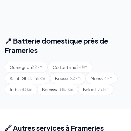
📍 Batterie domestique près de
Frameries
Quaregnon
Colfontaine
2.2 km
2.4 km
Saint-Ghislain
Boussu
Mons
6 km
6.2 km
6.4 km
Jurbise
Bernissart
Beloeil
13 km
18.1 km
18.2 km
🔗 Autres services à Frameries