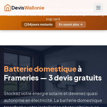
URGENT
Devis
Wallonie
Primes temporaires Wallonie — Deadline 30 septembre
×
2026 !
Demandez vos primes rénovation avant qu'il ne soit
trop tard.
54
jours restants
En savoir plus →
Batterie domestique
à
Frameries — 3 devis gratuits
Stockez votre énergie solaire et devenez quasi
autonome en électricité. La batterie domestique