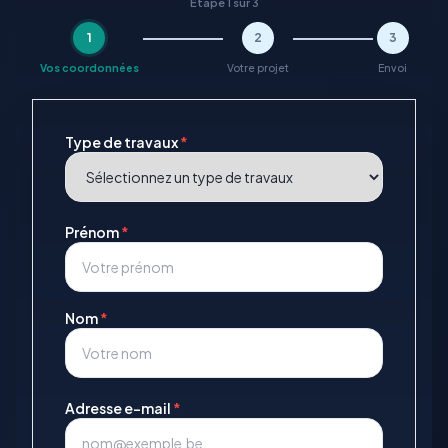
Étape 1 sur 3
1
2
3
Vos coordonnées
Votre projet
Envoi
Type de travaux
*
Prénom
*
Nom
*
Adresse e-mail
*