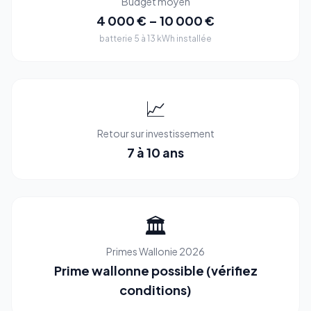
Budget moyen
4 000 € – 10 000 €
batterie 5 à 13 kWh installée
📈
Retour sur investissement
7 à 10 ans
🏛️
Primes Wallonie 2026
Prime wallonne possible (vérifiez
conditions)