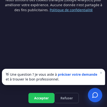
🚀 Recevoir mes 3 devis gratuits
améliorer votre expérience. Aucune donnée n'est partagée à
des fins publicitaires.
Politique de confidentialité
✅ 100% gratuit · Sans engagement · Réponse en 24h
Vous êtes professionnel du bâtiment ?
Recevez des demandes de devis qualifiées dans votre
région.
×
Devenir partenaire
👋 Une question ? Je vous aide à
préciser votre demande
et à trouver le bon professionnel.
Accepter
Refuser
Devis
Wallonie