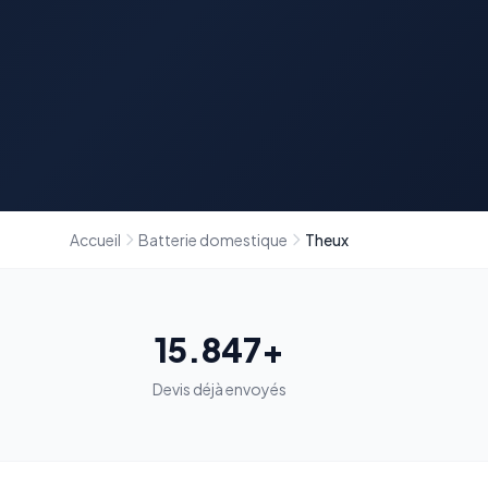
Accueil
Batterie domestique
Theux
15.847+
Devis déjà envoyés