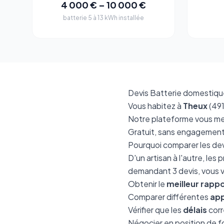
4 000 € – 10 000 €
batterie 5 à 13 kWh installée
Devis Batterie domestique 
Vous habitez à
Theux
(491
Notre plateforme vous me
Gratuit, sans engagement,
Pourquoi comparer les dev
D'un artisan à l'autre, le
demandant 3 devis, vous v
Obtenir le
meilleur rappo
Comparer différentes
app
Vérifier que les
délais
corr
Négocier en position de f