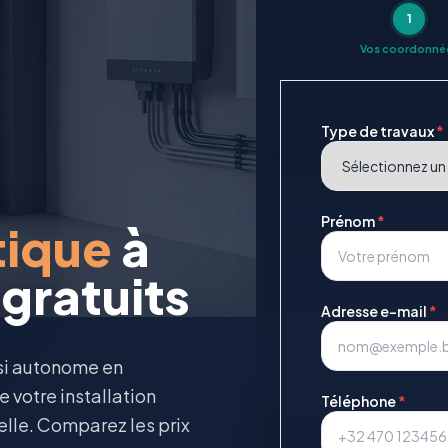
1
Vos coordonné
Type de travaux
*
Prénom
*
tique
à
gratuits
Adresse e-mail
*
asi autonome en
 votre installation
Téléphone
*
elle. Comparez les prix