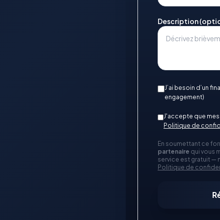
Description (opti
J’ai besoin d’un fi
engagement)
J'accepte que mes 
Politique de confid
En soumettant ce for
partenaire
qui vous m
service est gratuit —
Politique de confiden
R