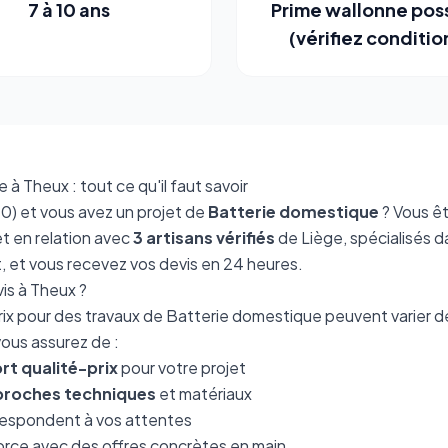
7 à 10 ans
Prime wallonne pos
(vérifiez conditio
à Theux : tout ce qu'il faut savoir
0) et vous avez un projet de
Batterie domestique
? Vous êt
t en relation avec
3 artisans vérifiés
de Liège, spécialisés d
 et vous recevez vos devis en 24 heures.
is à Theux ?
s prix pour des travaux de Batterie domestique peuvent varier 
ous assurez de :
rt qualité-prix
pour votre projet
roches techniques
et matériaux
espondent à vos attentes
orce avec des offres concrètes en main