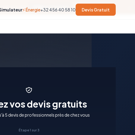
×
soit trop tard.
56
jours restants
En savoir plus →
Simulateur
⚡ Énergie
+32 456 40 58 10
Devis Gratuit
z vos devis gratuits
à 5 devis de professionnels près de chez vous
Étape 1 sur 3