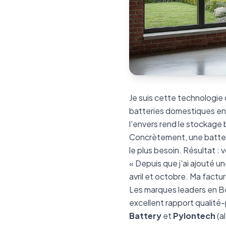
Je suis cette technologie 
batteries domestiques en W
l'envers rend le stockage
Concrètement, une batteri
le plus besoin. Résultat 
« Depuis que j'ai ajouté u
avril et octobre. Ma factu
Les marques leaders en B
excellent rapport qualité-
Battery
et
Pylontech
(a