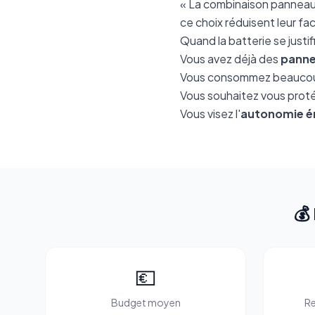
« La combinaison panneaux 
ce choix réduisent leur f
Quand la batterie se justif
Vous avez déjà des
panne
Vous consommez beauc
Vous souhaitez vous prot
Vous visez l'
autonomie é
💰
💶
Budget moyen
Re