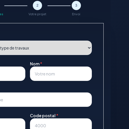
2
3
es
Votre projet
Envoi
Nom
*
Code postal
*