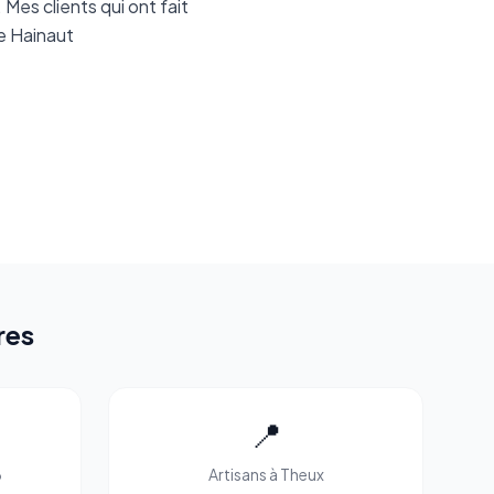
Mes clients qui ont fait
de Hainaut
res
📍
6
Artisans à Theux