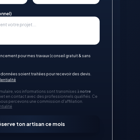
onnel)
nancement pour mes travaux (conseil gratuit & sans
données soient traitées pour recevoir des devis.
entialité
mulaire, vos informations sont transmises à
notre
et en contact avec des professionnels qualifiés. Ce
 nous percevons une commission d'affiliation.
tialité
éserve ton artisan ce mois