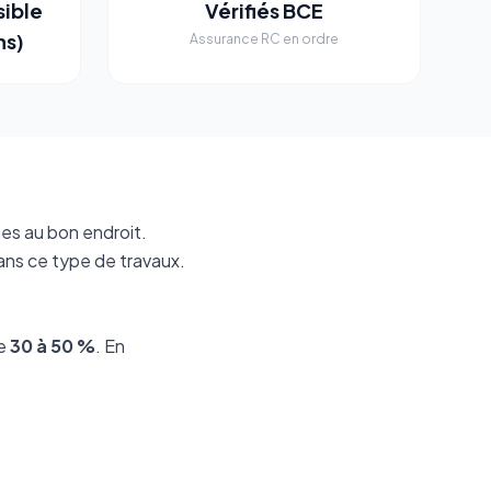
sible
Vérifiés BCE
ns)
Assurance RC en ordre
es au bon endroit.
ans ce type de travaux.
de
30 à 50 %
. En