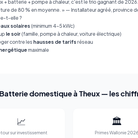
+ batterie + pompe à chaleur, c'est le trio gagnant de 2026. 
acture de 80 % en moyenne. » — Installateur agréé, province 
ie-t-elle ?
aux solaires
(minimum 4-5 kWc)
oup
le soir
(famille, pompe à chaleur, voiture électrique)
éger contre les
hausses de tarifs
réseau
nergétique
maximale
 Batterie domestique à Theux — les chiff
📈
🏛️
tour sur investissement
Primes Wallonie 202