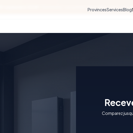
30 septembre 2026 !
Demandez vos primes rénovation avant qu'il ne 
Provinces
Services
Blog
Receve
Comparez jusqu'