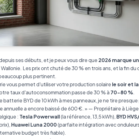
depuis ses débuts, et je peux vous dire que
2026 marque un 
allonie. Les prix ont chuté de 30 % en trois ans, et la fin du
 beaucoup plus pertinent.
e vous permet d'utiliser votre production solaire
le soir et l
: votre taux d'autoconsommation passe de 30 % à
70-80 %
.
ne batterie BYD de 10 kWh à mes panneaux, je ne tire presque 
re annuelle a encore baissé de 600 €. » — Propriétaire à Liège
elgique :
Tesla Powerwall
(la référence, 13,5 kWh),
BYD HVS
prix),
Huawei Luna 2000
(parfaite intégration avec onduleur
lternative budget très fiable).