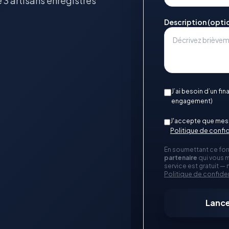
 3 artisans enregistrés
Description (opti
J’ai besoin d’un fi
engagement)
J'accepte que mes 
Politique de confid
En soumettant ce for
partenaire
qui vous m
service est gratuit —
Politique de confiden
Lance