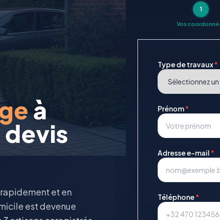
1
Vos coordonné
Type de travaux
*
rge
à
Prénom
*
 devis
Adresse e-mail
*
, rapidement et en
Téléphone
*
omicile est devenue