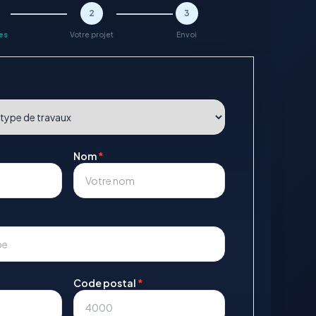
2
3
es
Votre projet
Envoi
Nom
*
Code postal
*