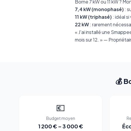
Borne 7 kW ou 11 kW ? Mon
7,4 kW (monophasé)
: s
11 kW (triphasé)
: idéal 
22 kW
: rarement nécessai
« J'ai installé une Smapp
mois sur 12. » — Propriéta
💰 B
💶
Budget moyen
Re
1 200 € – 3 000 €
Éco