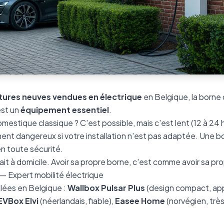
itures neuves vendues en électrique
en Belgique, la born
est un
équipement essentiel
.
mestique classique ? C'est possible, mais c'est lent (12 à 24
ent dangereux si votre installation n'est pas adaptée. Une 
n toute sécurité.
ait à domicile. Avoir sa propre borne, c'est comme avoir sa 
 — Expert mobilité électrique
llées en Belgique :
Wallbox Pulsar Plus
(design compact, app 
EVBox Elvi
(néerlandais, fiable),
Easee Home
(norvégien, très