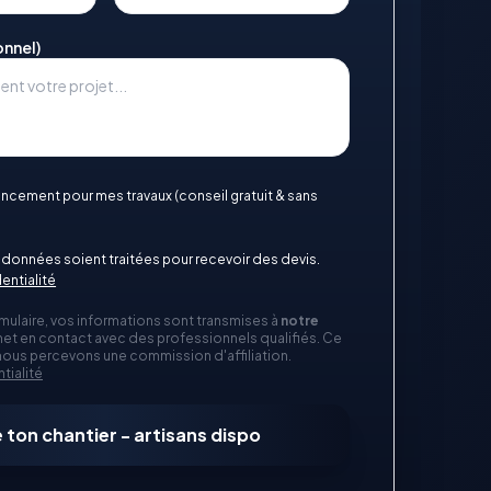
onnel)
nancement pour mes travaux (conseil gratuit & sans
données soient traitées pour recevoir des devis.
entialité
mulaire, vos informations sont transmises à
notre
et en contact avec des professionnels qualifiés. Ce
 nous percevons une commission d'affiliation.
tialité
 ton chantier - artisans dispo