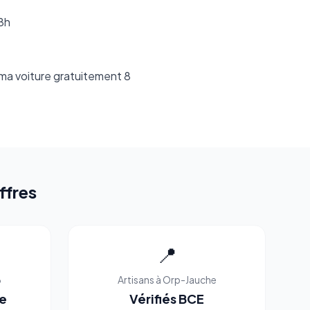
8h
 ma voiture gratuitement 8
ffres
📍
6
Artisans à Orp-Jauche
le
Vérifiés BCE