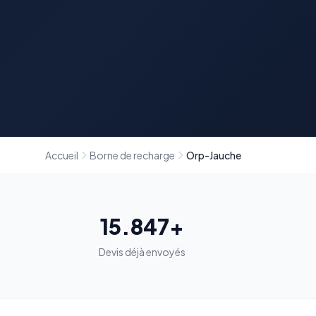
Accueil
Borne de recharge
Orp-Jauche
15.847+
Devis déjà envoyés