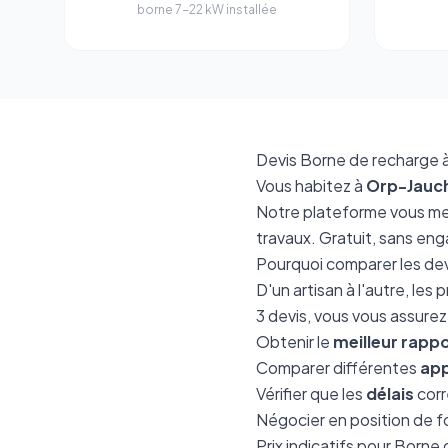
borne 7-22 kW installée
Devis Borne de recharge à 
Vous habitez à
Orp-Jauc
Notre plateforme vous me
travaux. Gratuit, sans en
Pourquoi comparer les dev
D'un artisan à l'autre, le
3 devis, vous vous assurez
Obtenir le
meilleur rappo
Comparer différentes
app
Vérifier que les
délais
corr
Négocier en position de f
Prix indicatifs pour Borne