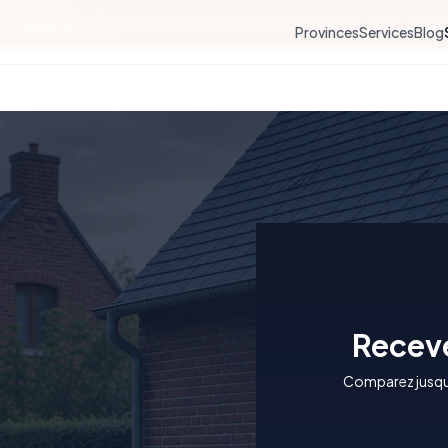
30 septembre 2026 !
Demandez vos primes rénovation avant qu'il ne 
Provinces
Services
Blog
Receve
Comparez jusqu'