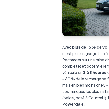
Avec
plus de 15 % de vo
n'est plus un gadget — c'
Recharger sur une prise do
complète) et potentiellem
véhicule en
3 à 8 heures
e
« 80 % de la recharge se f
mais en bien moins cher. »
Les marques les plus insta
(belge, basé à Courtrai !),
Powerdale
.