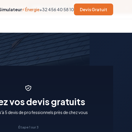
×
soit trop tard.
56
jours restants
En savoir plus →
Simulateur
⚡ Énergie
+32 456 40 58 10
Devis Gratuit
z vos devis gratuits
à 5 devis de professionnels près de chez vous
Étape 1 sur 3