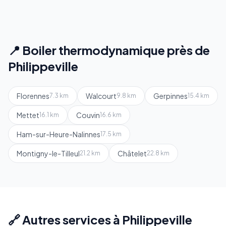
📍 Boiler thermodynamique près de
Philippeville
Florennes
Walcourt
Gerpinnes
7.3 km
9.8 km
15.4 km
Mettet
Couvin
16.1 km
16.6 km
Ham-sur-Heure-Nalinnes
17.5 km
Montigny-le-Tilleul
Châtelet
21.2 km
22.8 km
🔗 Autres services à Philippeville