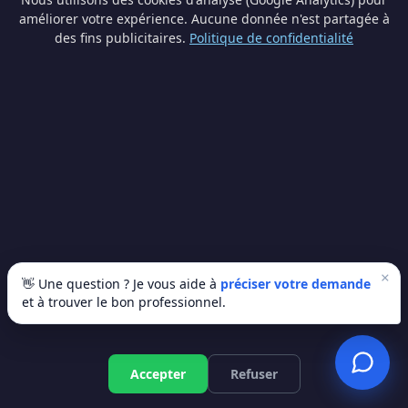
améliorer votre expérience. Aucune donnée n'est partagée à
🚀 Recevoir mes 3 devis gratuits
des fins publicitaires.
Politique de confidentialité
✅ 100% gratuit · Sans engagement · Réponse en 24h
Vous êtes professionnel du bâtiment ?
Recevez des demandes de devis qualifiées dans votre
région.
×
👋 Une question ? Je vous aide à
préciser votre demande
Devenir partenaire
et à trouver le bon professionnel.
Accepter
Refuser