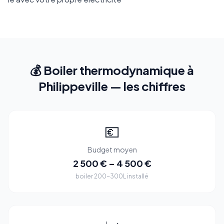
💰 Boiler thermodynamique à
Philippeville — les chiffres
💶
Budget moyen
2 500 € – 4 500 €
boiler 200-300L installé