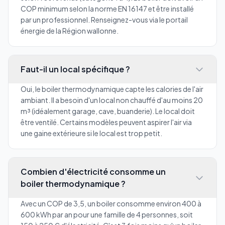
COP minimum selon la norme EN 16147 et être installé
par un professionnel. Renseignez-vous via le portail
énergie de la Région wallonne.
Faut-il un local spécifique ?
Oui, le boiler thermodynamique capte les calories de l'air
ambiant. Il a besoin d'un local non chauffé d'au moins 20
m³ (idéalement garage, cave, buanderie). Le local doit
être ventilé. Certains modèles peuvent aspirer l'air via
une gaine extérieure si le local est trop petit.
Combien d'électricité consomme un
boiler thermodynamique ?
Avec un COP de 3,5, un boiler consomme environ 400 à
600 kWh par an pour une famille de 4 personnes, soit