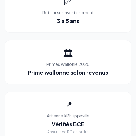
📈
Retour sur investissement
3 à 5 ans
🏛️
Primes Wallonie 2026
Prime wallonne selon revenus
📍
Artisans à Philippeville
Vérifiés BCE
Assurance RC en ordre