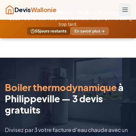
URGENT
Devis
Wallonie
Primes temporaires Wallonie — Deadline 30 septembre
×
2026 !
Demandez vos primes rénovation avant qu'il ne soit
trop tard.
55
jours restants
En savoir plus →
Boiler thermodynamique
à
Philippeville — 3 devis
gratuits
Divisez par 3 votre facture d'eau chaude avec un