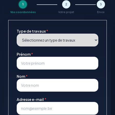
1
2
3
Vos coordonnées
Votre projet
Envoi
Type de travaux
*
Prénom
*
Nom
*
Adresse e-mail
*