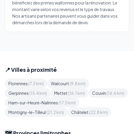
bénéficiez des primes wallonnes pour la rénovation. Le
montant varie selon vos revenus et le type de travaux.
Nos artisans partenaires peuvent vous guider dans vos
démarches lors de la demande de devis.
📍 Villes à proximité
Florennes
(7.3 km)
Walcourt
(9.8 km)
Gerpinnes
(15.4 km)
Mettet
(16.1 km)
Couvin
(16.6 km)
Ham-sur-Heure-Nalinnes
(17.5 km)
Montigny-le-Tilleul
(21.2 km)
Châtelet
(22.8 km)
🗺️ Provinces limitrophes