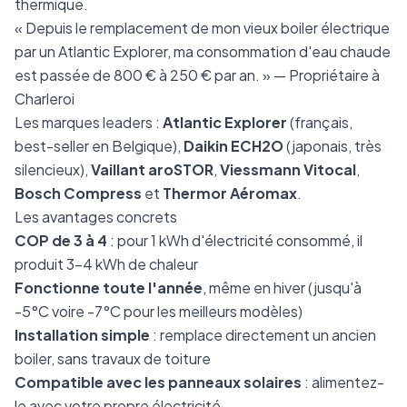
thermique.
« Depuis le remplacement de mon vieux boiler électrique
par un Atlantic Explorer, ma consommation d'eau chaude
est passée de 800 € à 250 € par an. » — Propriétaire à
Charleroi
Les marques leaders :
Atlantic Explorer
(français,
best-seller en Belgique),
Daikin ECH2O
(japonais, très
silencieux),
Vaillant aroSTOR
,
Viessmann Vitocal
,
Bosch Compress
et
Thermor Aéromax
.
Les avantages concrets
COP de 3 à 4
: pour 1 kWh d'électricité consommé, il
produit 3-4 kWh de chaleur
Fonctionne toute l'année
, même en hiver (jusqu'à
-5°C voire -7°C pour les meilleurs modèles)
Installation simple
: remplace directement un ancien
boiler, sans travaux de toiture
Compatible avec les panneaux solaires
: alimentez-
le avec votre propre électricité