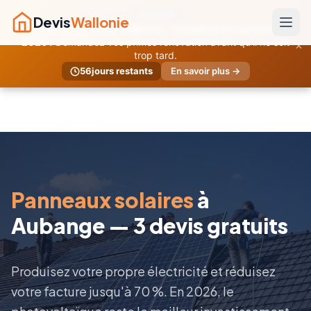
URGENT
Devis
Wallonie
Primes temporaires Wallonie — Deadline 30 septembre
×
2026 !
Demandez vos primes rénovation avant qu'il ne soit
trop tard.
56
jours restants
En savoir plus →
Panneaux solaires
à
Aubange — 3 devis gratuits
Produisez votre propre électricité et réduisez
votre facture jusqu'à 70 %. En 2026, le