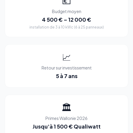
💶
Budget moyen
4 500 € – 12 000 €
installation de 3 à 10 kWc (6 à 25 panneaux)
📈
Retour sur investissement
5 à 7 ans
🏛️
Primes Wallonie 2026
Jusqu'à 1 500 € Qualiwatt