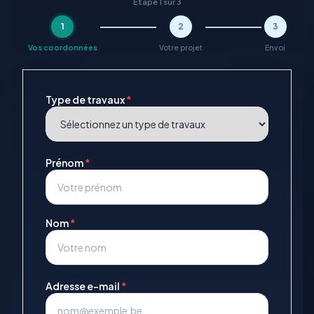
Étape 1 sur 3
1
2
3
Vos coordonnées
Votre projet
Envoi
Type de travaux
*
Prénom
*
Nom
*
Adresse e-mail
*