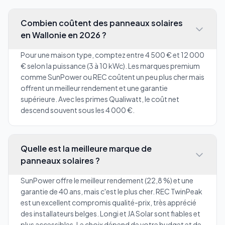
Combien coûtent des panneaux solaires
en Wallonie en 2026 ?
Pour une maison type, comptez entre 4 500 € et 12 000
€ selon la puissance (3 à 10 kWc). Les marques premium
comme SunPower ou REC coûtent un peu plus cher mais
offrent un meilleur rendement et une garantie
supérieure. Avec les primes Qualiwatt, le coût net
descend souvent sous les 4 000 €.
Quelle est la meilleure marque de
panneaux solaires ?
SunPower offre le meilleur rendement (22,8 %) et une
garantie de 40 ans, mais c'est le plus cher. REC TwinPeak
est un excellent compromis qualité-prix, très apprécié
des installateurs belges. Longi et JA Solar sont fiables et
plus accessibles. Le choix dépend de votre budget et de