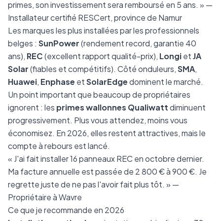
primes, son investissement sera remboursé en 5 ans. » —
Installateur certifié RESCert, province de Namur
Les marques les plus installées par les professionnels
belges :
SunPower
(rendement record, garantie 40
ans),
REC
(excellent rapport qualité-prix),
Longi
et
JA
Solar
(fiables et compétitifs). Côté onduleurs,
SMA
,
Huawei
,
Enphase
et
SolarEdge
dominent le marché.
Un point important que beaucoup de propriétaires
ignorent : les
primes wallonnes Qualiwatt
diminuent
progressivement. Plus vous attendez, moins vous
économisez. En 2026, elles restent attractives, mais le
compte à rebours est lancé.
« J'ai fait installer 16 panneaux REC en octobre dernier.
Ma facture annuelle est passée de 2 800 € à 900 €. Je
regrette juste de ne pas l'avoir fait plus tôt. » —
Propriétaire à Wavre
Ce que je recommande en 2026