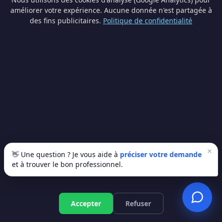
bénéficiez des primes wallonnes pour la rénovation. Le
améliorer votre expérience. Aucune donnée n'est partagée à
montant varie selon vos revenus et le type de travaux.
des fins publicitaires.
Politique de confidentialité
Nos artisans partenaires peuvent vous guider dans vos
démarches lors de la demande de devis.
📍 Villes à proximité
Arlon
(13 km)
Virton
(19.2 km)
×
👋 Une question ? Je vous aide à
préciser votre demande
et à trouver le bon professionnel.
🗺️ Provinces limitrophes
Namur
Liège
Accepter
Refuser