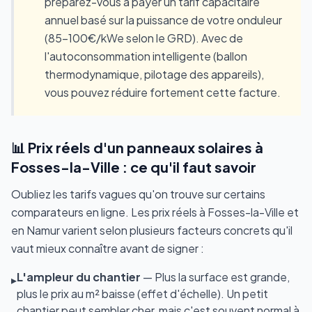
préparez-vous à payer un tarif capacitaire
annuel basé sur la puissance de votre onduleur
(85-100€/kWe selon le GRD). Avec de
l'autoconsommation intelligente (ballon
thermodynamique, pilotage des appareils),
vous pouvez réduire fortement cette facture.
📊 Prix réels d'un panneaux solaires à
Fosses-la-Ville : ce qu'il faut savoir
Oubliez les tarifs vagues qu'on trouve sur certains
comparateurs en ligne. Les prix réels à Fosses-la-Ville et
en Namur varient selon plusieurs facteurs concrets qu'il
vaut mieux connaître avant de signer :
L'ampleur du chantier
— Plus la surface est grande,
▸
plus le prix au m² baisse (effet d'échelle). Un petit
chantier peut sembler cher, mais c'est souvent normal à