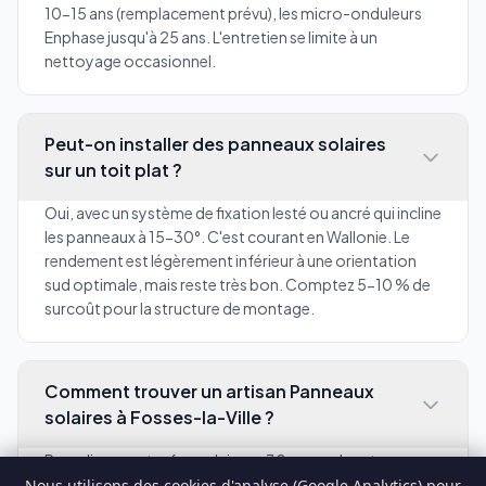
10-15 ans (remplacement prévu), les micro-onduleurs
Enphase jusqu'à 25 ans. L'entretien se limite à un
nettoyage occasionnel.
Peut-on installer des panneaux solaires
sur un toit plat ?
Oui, avec un système de fixation lesté ou ancré qui incline
les panneaux à 15-30°. C'est courant en Wallonie. Le
rendement est légèrement inférieur à une orientation
sud optimale, mais reste très bon. Comptez 5-10 % de
surcoût pour la structure de montage.
Comment trouver un artisan Panneaux
solaires à Fosses-la-Ville ?
Remplissez notre formulaire en 30 secondes et recevez
3 devis de professionnels enregistrés à Fosses-la-Ville
Nous utilisons des cookies d'analyse (Google Analytics) pour