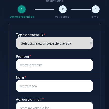
Étape 1 sur 3
1
2
3
Vos coordonnées
Votre projet
Envoi
Type de travaux
*
Prénom
*
Nom
*
Adresse e-mail
*