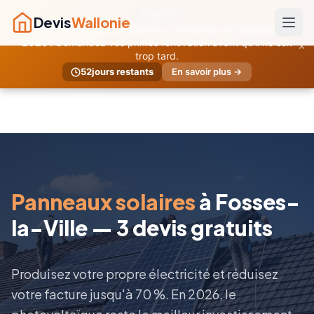
URGENT
Devis
Wallonie
Primes temporaires Wallonie — Deadline 30 septembre
×
2026 !
Demandez vos primes rénovation avant qu'il ne soit
trop tard.
52
jours restants
En savoir plus →
Panneaux solaires
à Fosses-
la-Ville — 3 devis gratuits
Produisez votre propre électricité et réduisez
votre facture jusqu'à 70 %. En 2026, le