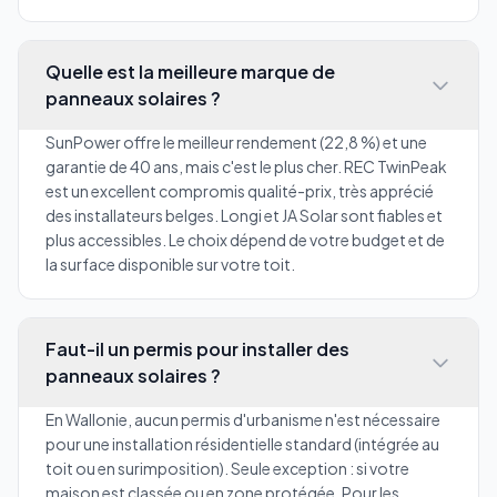
Quelle est la meilleure marque de
panneaux solaires ?
SunPower offre le meilleur rendement (22,8 %) et une
garantie de 40 ans, mais c'est le plus cher. REC TwinPeak
est un excellent compromis qualité-prix, très apprécié
des installateurs belges. Longi et JA Solar sont fiables et
plus accessibles. Le choix dépend de votre budget et de
la surface disponible sur votre toit.
Faut-il un permis pour installer des
panneaux solaires ?
En Wallonie, aucun permis d'urbanisme n'est nécessaire
pour une installation résidentielle standard (intégrée au
toit ou en surimposition). Seule exception : si votre
maison est classée ou en zone protégée. Pour les