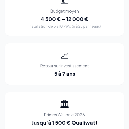
💶
Budget moyen
4 500 € – 12 000 €
installation de 3 à 10 kWc (6 à 25 panneaux)
📈
Retour sur investissement
5 à 7 ans
🏛️
Primes Wallonie 2026
Jusqu'à 1 500 € Qualiwatt