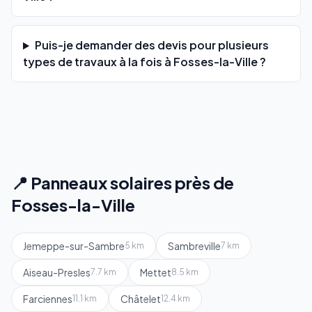
Puis-je demander des devis pour plusieurs
types de travaux à la fois à Fosses-la-Ville ?
📍 Panneaux solaires près de
Fosses-la-Ville
Jemeppe-sur-Sambre
Sambreville
5 km
7 km
Aiseau-Presles
Mettet
7.7 km
8.5 km
Farciennes
Châtelet
11.1 km
12.4 km