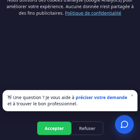
améliorer votre expérience. Aucune donnée n'est partagée à
(5070). Tous nos artisans disposent d'un numéro
des fins publicitaires.
Politique de confidentialité
d'entreprise BCE valide et d'une assurance RC
professionnelle. Service 100 % gratuit et sans
engagement.
Quelles primes pour Panneaux solaires à
Fosses-la-Ville ?
En tant qu'habitant de Fosses-la-Ville en Namur, vous
bénéficiez des primes wallonnes pour la rénovation. Le
montant varie selon vos revenus et le type de travaux.
Nos artisans partenaires peuvent vous guider dans vos
×
👋 Une question ? Je vous aide à
préciser votre demande
démarches lors de la demande de devis.
et à trouver le bon professionnel.
Accepter
Refuser