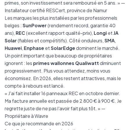
primes, son investissement sera remboursé en 5 ans. » —
Installateur certifié RESCert, province de Namur
Les marques les plus installées par les professionnels
belges :
SunPower
(rendement record, garantie 40
ans),
REC
(excellent rapport qualité-prix),
Longi
et
JA
Solar
(fiables et compétitifs). Côté onduleurs,
SMA
,
Huawei
,
Enphase
et
SolarEdge
dominent le marché.
Un point important que beaucoup de propriétaires
ignorent : les
primes wallonnes Qualiwatt
diminuent
progressivement. Plus vous attendez, moins vous
économisez. En 2026, elles restent attractives, mais le
compte à rebours est lancé.
« J'ai fait installer 16 panneaux REC en octobre dernier.
Ma facture annuelle est passée de 2 800 € à 900 €. Je
regrette juste de ne pas l'avoir fait plus tôt. » —
Propriétaire à Wavre
Ce que je recommande en 2026