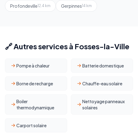
Profondeville
Gerpinnes
12.4 km
14 km
🔗 Autres services à Fosses-la-Ville
Pompe à chaleur
Batterie domestique
Borne de recharge
Chauffe-eau solaire
Boiler
Nettoyage panneaux
thermodynamique
solaires
Carport solaire