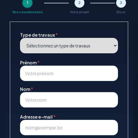
1
2
3
Vos coordonnées
Votre projet
Envoi
Type de travaux
*
Prénom
*
Nom
*
Adresse e-mail
*