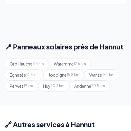
📍 Panneaux solaires près de Hannut
Orp-Jauche
Waremme
8.4 km
12.6 km
Éghezée
Jodoigne
Wanze
14.5 km
15.8 km
18.2 km
Perwez
Huy
Andenne
19 km
20.3 km
20.5 km
🔗 Autres services à Hannut