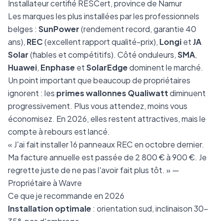
Installateur certifié RESCert, province de Namur
Les marques les plus installées par les professionnels
belges :
SunPower
(rendement record, garantie 40
ans),
REC
(excellent rapport qualité-prix),
Longi
et
JA
Solar
(fiables et compétitifs). Côté onduleurs,
SMA
,
Huawei
,
Enphase
et
SolarEdge
dominent le marché.
Un point important que beaucoup de propriétaires
ignorent : les
primes wallonnes Qualiwatt
diminuent
progressivement. Plus vous attendez, moins vous
économisez. En 2026, elles restent attractives, mais le
compte à rebours est lancé.
« J'ai fait installer 16 panneaux REC en octobre dernier.
Ma facture annuelle est passée de 2 800 € à 900 €. Je
regrette juste de ne pas l'avoir fait plus tôt. » —
Propriétaire à Wavre
Ce que je recommande en 2026
Installation optimale
: orientation sud, inclinaison 30-