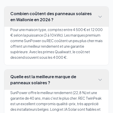
Combien coûtent des panneaux solaires
en Wallonie en 2026 ?
Pour une maison type, comptez entre 4 500 € et 12 000
€ selon la puissance (3 à 10 kWc). Les marques premium
comme SunPower ou REC coûtent un peu plus cher mais
offrent un meilleur rendement et une garantie
supérieure. Avec les primes Qualiwatt, le coût net
descend souvent sous les 4 000 €.
Quelle est la meilleure marque de
panneaux solaires ?
SunPower offre le meilleur rendement (22,8 %) et une
garantie de 40 ans, mais c'est le plus cher. REC TwinPeak
est un excellent compromis qualité-prix, très apprécié
des installateurs belges. Longi et JA Solar sont fiables et