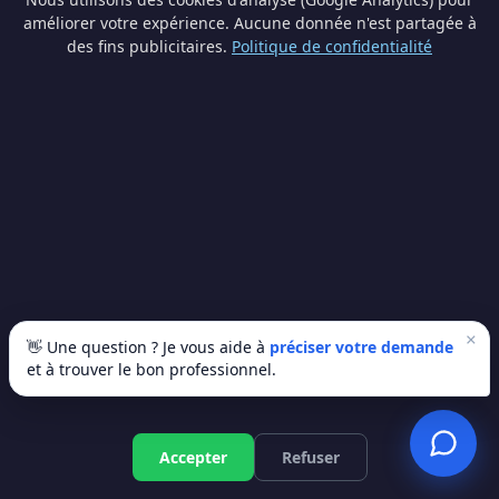
des primes wallonnes pour la rénovation. Le montant
améliorer votre expérience. Aucune donnée n'est partagée à
varie selon vos revenus et le type de travaux. Nos
des fins publicitaires.
Politique de confidentialité
artisans partenaires peuvent vous guider dans vos
démarches lors de la demande de devis.
📍 Villes à proximité
Orp-Jauche
(8.4 km)
Waremme
(12.6 km)
×
👋 Une question ? Je vous aide à
préciser votre demande
Éghezée
(14.5 km)
Jodoigne
(15.8 km)
et à trouver le bon professionnel.
Wanze
(18.2 km)
Perwez
(19 km)
Huy
(20.3 km)
Andenne
(20.5 km)
Accepter
Refuser