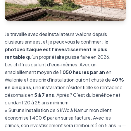
Je travaille avec des installateurs wallons depuis
plusieurs années, et je peux vous le confirmer :
le
photovoltaïque est l'investissement le plus
rentable
qu'un propriétaire puisse faire en 2026.
Les chiffres parlent d'eux-mêmes. Avec un
ensoleillement moyen de
1 050 heures par an
en
Wallonie et des prix d'installation qui ont chuté de
40 %
en cinq ans
, une installation résidentielle se rentabilise
désormais en
5 à 7 ans
. Après ? C'est du bénéfice net
pendant 20 à 25 ans minimum.
« Sur une installation de 6 kWc à Namur, mon client
économise 1 400 € par an sur sa facture. Avec les
primes, son investissement sera remboursé en 5 ans. » —