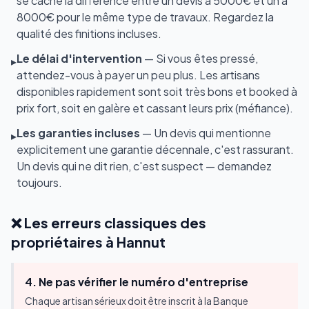
se cache la différence entre un devis à 5000€ et un à
8000€ pour le même type de travaux. Regardez la
qualité des finitions incluses.
Le délai d'intervention
— Si vous êtes pressé,
▸
attendez-vous à payer un peu plus. Les artisans
disponibles rapidement sont soit très bons et booked à
prix fort, soit en galère et cassant leurs prix (méfiance).
Les garanties incluses
— Un devis qui mentionne
▸
explicitement une garantie décennale, c'est rassurant.
Un devis qui ne dit rien, c'est suspect — demandez
toujours.
❌ Les erreurs classiques des
propriétaires à Hannut
4. Ne pas vérifier le numéro d'entreprise
Chaque artisan sérieux doit être inscrit à la Banque