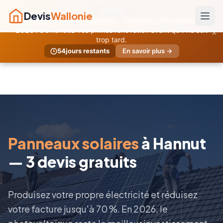
URGENT
Devis
Wallonie
Primes temporaires Wallonie — Deadline 30 septembre
×
2026 !
Demandez vos primes rénovation avant qu'il ne soit
trop tard.
54
jours restants
En savoir plus →
Panneaux solaires
à Hannut
— 3 devis gratuits
Produisez votre propre électricité et réduisez
votre facture jusqu'à 70 %. En 2026, le