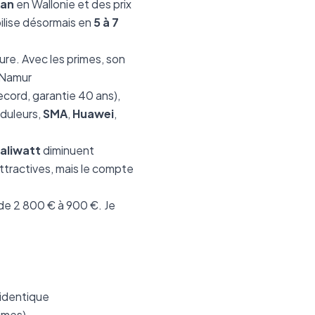
 an
en Wallonie et des prix
abilise désormais en
5 à 7
ure. Avec les primes, son
e Namur
cord, garantie 40 ans),
nduleurs,
SMA
,
Huawei
,
aliwatt
diminuent
ttractives, mais le compte
 de 2 800 € à 900 €. Je
 identique
rimes)