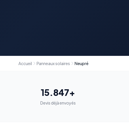
Accueil
Panneaux solaires
Neupré
15.847+
Devis déjà envoyés