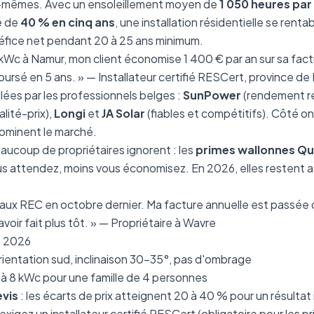
ux-mêmes. Avec un ensoleillement moyen de
1 050 heures par
té de
40 % en cinq ans
, une installation résidentielle se rent
néfice net pendant 20 à 25 ans minimum.
6 kWc à Namur, mon client économise 1 400 € par an sur sa fact
ursé en 5 ans. » — Installateur certifié RESCert, province d
llées par les professionnels belges :
SunPower
(rendement re
lité-prix),
Longi
et
JA Solar
(fiables et compétitifs). Côté o
ominent le marché.
aucoup de propriétaires ignorent : les
primes wallonnes Qu
s attendez, moins vous économisez. En 2026, elles restent a
anneaux REC en octobre dernier. Ma facture annuelle est passée
avoir fait plus tôt. » — Propriétaire à Wavre
n 2026
rientation sud, inclinaison 30-35°, pas d'ombrage
 à 8 kWc pour une famille de 4 personnes
vis
: les écarts de prix atteignent 20 à 40 % pour un résultat
 exigez un installateur certifié RESCert (obligatoire pour les p