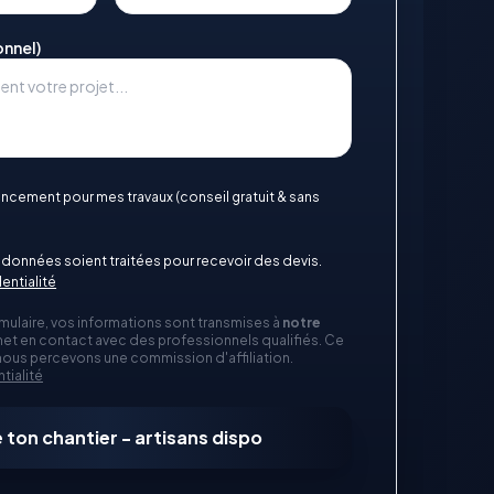
onnel)
nancement pour mes travaux (conseil gratuit & sans
données soient traitées pour recevoir des devis.
entialité
mulaire, vos informations sont transmises à
notre
et en contact avec des professionnels qualifiés. Ce
 nous percevons une commission d'affiliation.
tialité
 ton chantier - artisans dispo