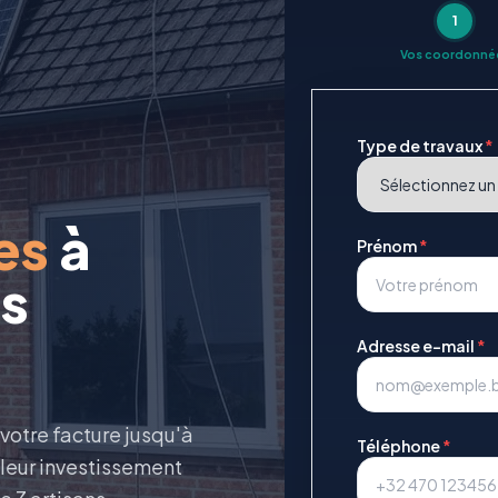
1
Vos coordonné
Type de travaux
*
es
à
Prénom
*
is
Adresse e-mail
*
 votre facture jusqu'à
Téléphone
*
lleur investissement