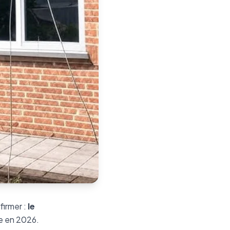
firmer :
le
re en 2026.