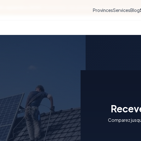
30 septembre 2026 !
Demandez vos primes rénovation avant qu'il ne 
Provinces
Services
Blog
Receve
Comparez jusqu'