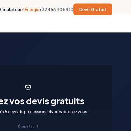
×
soit trop tard.
53
jours restants
En savoir plus →
Simulateur
⚡ Énergie
+32 456 40 58 10
Devis Gratuit
z vos devis gratuits
à 5 devis de professionnels près de chez vous
Étape 1 sur 3