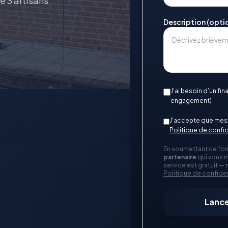
e 3 artisans
Description (opti
J’ai besoin d’un fi
engagement)
J'accepte que mes 
Politique de confid
En soumettant ce for
partenaire
qui vous m
service est gratuit —
Politique de confiden
Lance