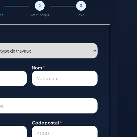
2
3
es
Votre projet
Envoi
Nom
*
Code postal
*