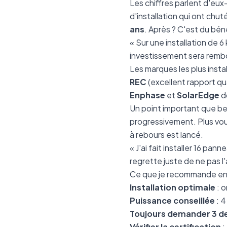
Les chiffres parlent d'e
d'installation qui ont chu
ans
. Après ? C'est du bé
« Sur une installation de 
investissement sera rembo
Les marques les plus insta
REC
(excellent rapport qua
Enphase
et
SolarEdge
d
Un point important que be
progressivement. Plus vou
à rebours est lancé.
« J'ai fait installer 16 p
regrette juste de ne pas l'
Ce que je recommande e
Installation optimale
: o
Puissance conseillée
: 4
Toujours demander 3 de
Vérifier la certification
: