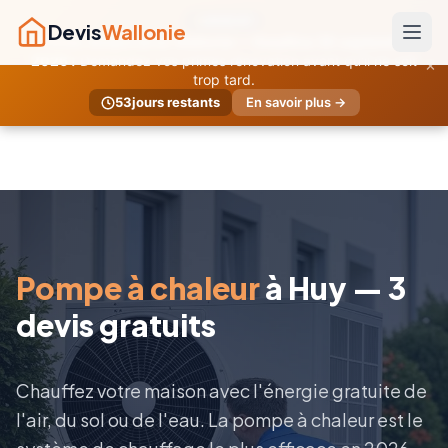
URGENT
Devis
Wallonie
Primes temporaires Wallonie — Deadline 30 septembre
×
2026 !
Demandez vos primes rénovation avant qu'il ne soit
trop tard.
53
jours restants
En savoir plus →
Pompe à chaleur
à Huy — 3
devis gratuits
Chauffez votre maison avec l'énergie gratuite de
l'air, du sol ou de l'eau. La pompe à chaleur est le