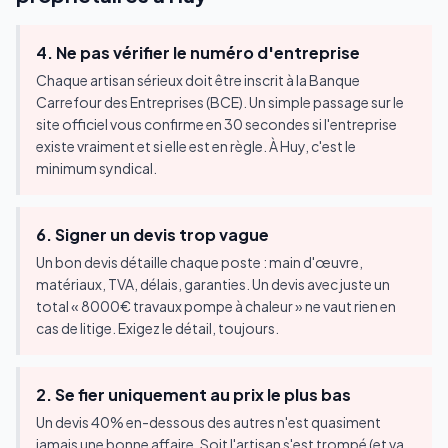
4. Ne pas vérifier le numéro d'entreprise
Chaque artisan sérieux doit être inscrit à la Banque
Carrefour des Entreprises (BCE). Un simple passage sur le
site officiel vous confirme en 30 secondes si l'entreprise
existe vraiment et si elle est en règle. À Huy, c'est le
minimum syndical.
6. Signer un devis trop vague
Un bon devis détaille chaque poste : main d'œuvre,
matériaux, TVA, délais, garanties. Un devis avec juste un
total « 8000€ travaux pompe à chaleur » ne vaut rien en
cas de litige. Exigez le détail, toujours.
2. Se fier uniquement au prix le plus bas
Un devis 40% en-dessous des autres n'est quasiment
jamais une bonne affaire. Soit l'artisan s'est trompé (et va