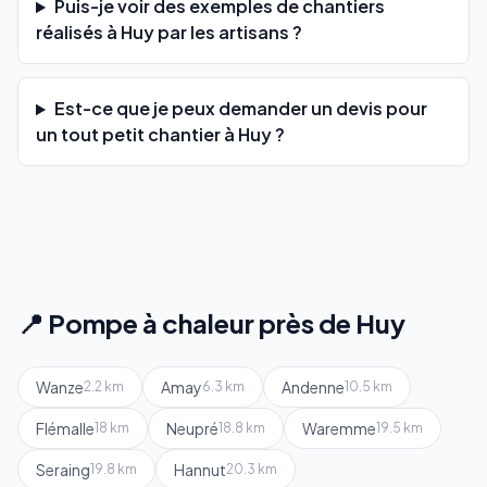
Puis-je voir des exemples de chantiers
réalisés à Huy par les artisans ?
Est-ce que je peux demander un devis pour
un tout petit chantier à Huy ?
📍 Pompe à chaleur près de Huy
Wanze
Amay
Andenne
2.2 km
6.3 km
10.5 km
Flémalle
Neupré
Waremme
18 km
18.8 km
19.5 km
Seraing
Hannut
19.8 km
20.3 km