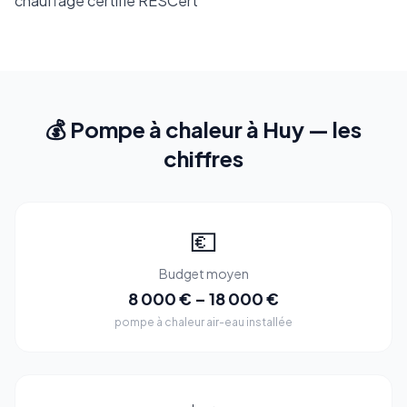
chauffage certifié RESCert
💰 Pompe à chaleur à Huy — les
chiffres
💶
Budget moyen
8 000 € – 18 000 €
pompe à chaleur air-eau installée