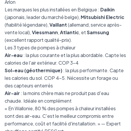
Arlon
Les marques les plus installées en Belgique :
Daikin
(japonais, leader du marché belge),
Mitsubishi Electric
(fiabilité légendaire),
Vaillant
(allemand, service après-
vente local),
Viessmann
,
Atlantic
, et
Samsung
(excellent rapport qualité-prix).
Les 3 types de pompes à chaleur
Air-eau
: la plus courante et la plus abordable. Capte les
calories de l'air extérieur. COP 3-4
Sol-eau (géothermique)
: la plus performante. Capte
les calories du sol. COP 4-5. Nécessite un forage ou
des capteurs enterrés
Air-air
: la moins chère mais ne produit pas d'eau
chaude. Idéale en complément
« En Wallonie, 80 % des pompes à chaleur installées
sont des air-eau. C'est le meilleur compromis entre
performance, coût et facilité d'installation. » — Expert