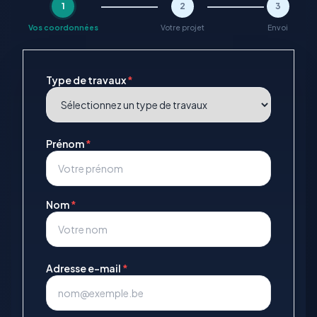
1
2
3
Vos coordonnées
Votre projet
Envoi
Type de travaux
*
Prénom
*
Nom
*
Adresse e-mail
*