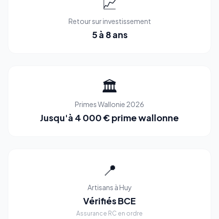
📈
Retour sur investissement
5 à 8 ans
🏛️
Primes Wallonie 2026
Jusqu'à 4 000 € prime wallonne
📍
Artisans à Huy
Vérifiés BCE
Assurance RC en ordre