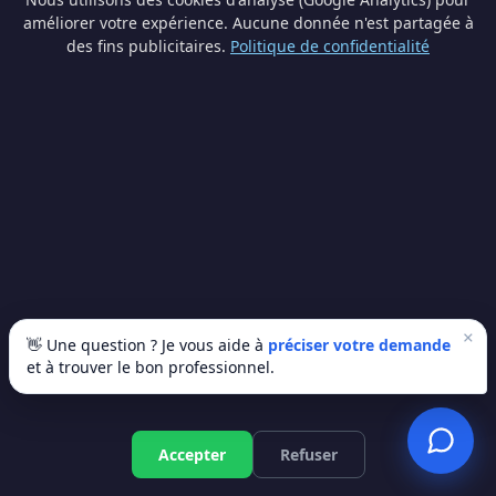
améliorer votre expérience. Aucune donnée n'est partagée à
des fins publicitaires.
Politique de confidentialité
Pompe à chaleur à Huy —
lancez votre projet
Recevez 3 devis gratuits de professionnels
enregistrés à Huy et en Liège. Sans engagement.
×
👋 Une question ? Je vous aide à
préciser votre demande
et à trouver le bon professionnel.
🚀 Recevoir mes 3 devis gratuits
✅ 100% gratuit · Sans engagement · Réponse en 24h
Accepter
Refuser