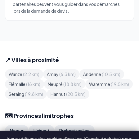
partenaires peuvent vous guider dans vos démarches
lors de la demande de devis.
📍 Villes à proximité
Wanze
(2.2 km)
Amay
(6.3 km)
Andenne
(10.5 km)
Flémalle
(18 km)
Neupré
(18.8 km)
Waremme
(19.5 km)
Seraing
(19.8 km)
Hannut
(20.3 km)
🗺️ Provinces limitrophes
Namur
Hainaut
Brabant wallon
Nous utilisons des cookies d'analyse (Google Analytics) pour