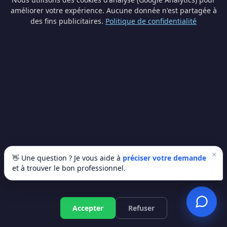
Theux
(4.4 km)
Verviers
(4.4 km)
Dison
(5.5 km)
améliorer votre expérience. Aucune donnée n'est partagée à
des fins publicitaires.
Politique de confidentialité
Soumagne
(6.3 km)
Herve
(7.6 km)
Fléron
(10 km)
Beyne-Heusay
(11 km)
Chaudfontaine
(12.2 km)
🗺️ Provinces limitrophes
Namur
Hainaut
Brabant wallon
×
👋 Une question ? Je vous aide à
préciser votre demande
et à trouver le bon professionnel.
Pompe à chaleur à Pepinster
Accepter
Refuser
— lancez votre projet