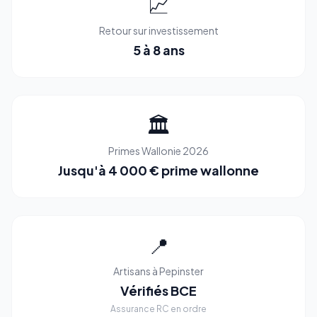
📈
Retour sur investissement
5 à 8 ans
🏛️
Primes Wallonie 2026
Jusqu'à 4 000 € prime wallonne
📍
Artisans à Pepinster
Vérifiés BCE
Assurance RC en ordre