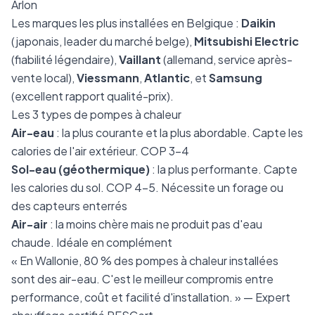
Arlon
Les marques les plus installées en Belgique :
Daikin
(japonais, leader du marché belge),
Mitsubishi Electric
(fiabilité légendaire),
Vaillant
(allemand, service après-
vente local),
Viessmann
,
Atlantic
, et
Samsung
(excellent rapport qualité-prix).
Les 3 types de pompes à chaleur
Air-eau
: la plus courante et la plus abordable. Capte les
calories de l'air extérieur. COP 3-4
Sol-eau (géothermique)
: la plus performante. Capte
les calories du sol. COP 4-5. Nécessite un forage ou
des capteurs enterrés
Air-air
: la moins chère mais ne produit pas d'eau
chaude. Idéale en complément
« En Wallonie, 80 % des pompes à chaleur installées
sont des air-eau. C'est le meilleur compromis entre
performance, coût et facilité d'installation. » — Expert