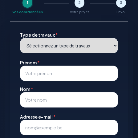
1
2
3
Vos coordonnées
Votre projet
Envoi
Type de travaux
*
Prénom
*
Nom
*
Adresse e-mail
*