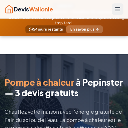
URGENT
Devis
Wallonie
Primes temporaires Wallonie — Deadline 30 septembre
×
2026 !
Demandez vos primes rénovation avant qu'il ne soit
trop tard.
54
jours restants
En savoir plus →
Pompe à chaleur
à Pepinster
— 3 devis gratuits
Chauffez votre maison avec l'énergie gratuite de
l'air, du sol ou de l'eau. La pompe à chaleur est le