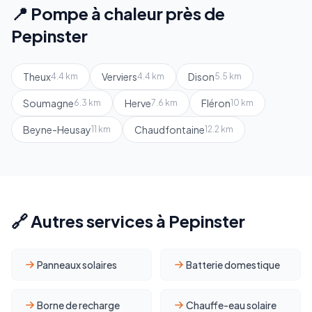
📍 Pompe à chaleur près de
Pepinster
Theux
Verviers
Dison
4.4 km
4.4 km
5.5 km
Soumagne
Herve
Fléron
6.3 km
7.6 km
10 km
Beyne-Heusay
Chaudfontaine
11 km
12.2 km
🔗 Autres services à Pepinster
Panneaux solaires
Batterie domestique
Borne de recharge
Chauffe-eau solaire