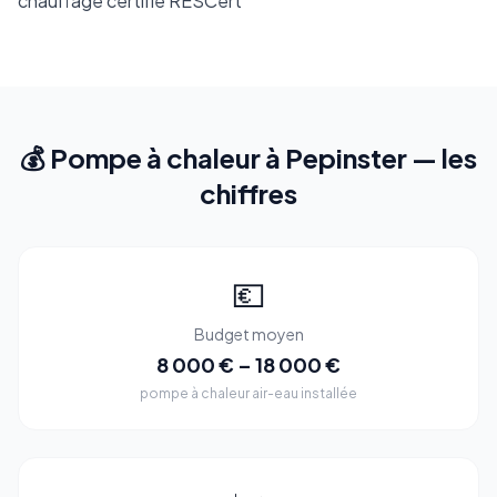
chauffage certifié RESCert
💰 Pompe à chaleur à Pepinster — les
chiffres
💶
Budget moyen
8 000 € – 18 000 €
pompe à chaleur air-eau installée