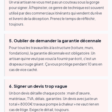
Un vrai artisan ne vous met pas un couteau sous la gorge
pour signer. À Pepinster, ce genre de technique est souvent
utilisé par des commerciaux itinérants qui vendent du rêve
et livrent de la déception. Prenez le temps de réfléchir,
toujours.
5. Oublier de demander la garantie décennale
Pour tous les travaux liés à la structure (toiture, murs,
fondations), la garantie décennale est obligatoire. Un
artisan qui ne veut pas vous la fournir par écrit, c'est un
drapeau rouge géant. Ça vous protège pendant 10 ans en
cas de vice caché.
6. Signer un devis trop vague
Un bon devis détaille chaque poste : main d'œuvre,
matériaux, TVA, délais, garanties. Un devis avec juste un
total « 8000€ travaux pompe à chaleur » ne vaut rien en
cas de litige. Exigez le détail, toujours.