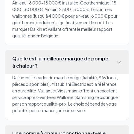
Air-eau : 8 000-18 000 € installée. Géothermique : 15
000-30 000 €. Air-air : 2 500-5 000 €. Les primes
wallonnes (jusqu'à 4 000 € pour air-eau, 6 000 € pour
géothermie) réduisent significativement le coût. Les
marques Daikin et Vaillant offrent le meilleur rapport
qualité-prix en Belgique.
Quelle est la meilleure marque de pompe
à chaleur ?
Daikin est le leader du marché belge (fiabilité, SAV local,
pièces disponibles). Mitsubishi Electric est la référence
en durabilité. Vaillant et Viessmann offrent un excellent
service après-vente en Wallonie. Samsung se distingue
par son rapport qualité-prix. Le choix dépend de votre
priorité : performance, prix ou service.
Une pompe à chaleur fonctionne-t-elle