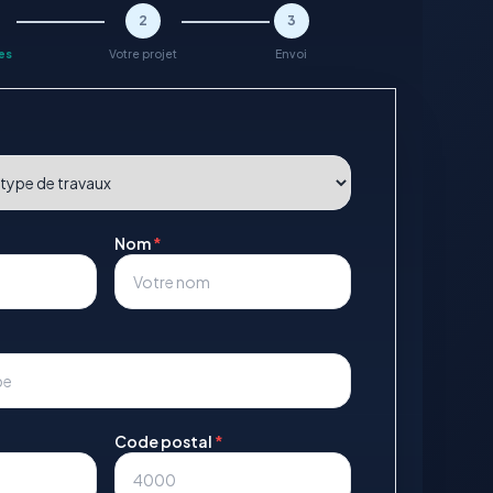
2
3
es
Votre projet
Envoi
Nom
*
Code postal
*