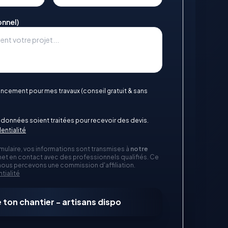
onnel)
nancement pour mes travaux (conseil gratuit & sans
données soient traitées pour recevoir des devis.
entialité
mulaire, vos informations sont transmises à
notre
et en contact avec des professionnels qualifiés. Ce
 nous percevons une commission d'affiliation.
tialité
 ton chantier - artisans dispo