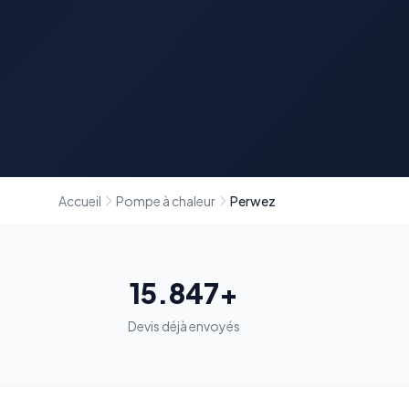
Accueil
Pompe à chaleur
Perwez
15.847+
Devis déjà envoyés