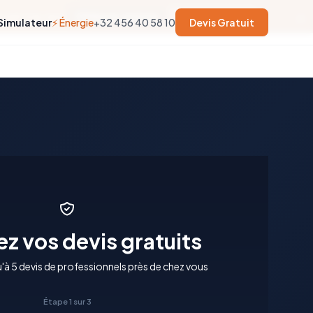
×
soit trop tard.
54
jours restants
En savoir plus →
Simulateur
⚡ Énergie
+32 456 40 58 10
Devis Gratuit
z vos devis gratuits
à 5 devis de professionnels près de chez vous
Étape 1 sur 3