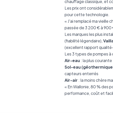
chauffage classique, et c
Les prix ont considérable
pour cette technologie.
« J'ai remplacé ma vieille
passée de 3 200 € à 900 € 
Les marques les plus insta
(fiabilité légendaire),
Vaill
(excellent rapport qualité-
Les 3 types de pompes à 
Air-eau
: la plus courante
Sol-eau (géothermique
capteurs enterrés
Air-air
: la moins chère m
« En Wallonie, 80 % des po
performance, coût et facil