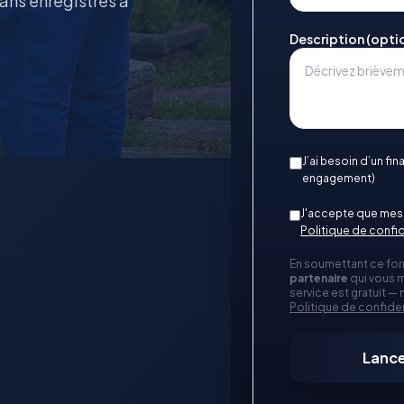
sans enregistrés à
Description (opti
J’ai besoin d’un fi
engagement)
J'accepte que mes 
Politique de confid
En soumettant ce for
partenaire
qui vous m
service est gratuit —
Politique de confiden
Lance