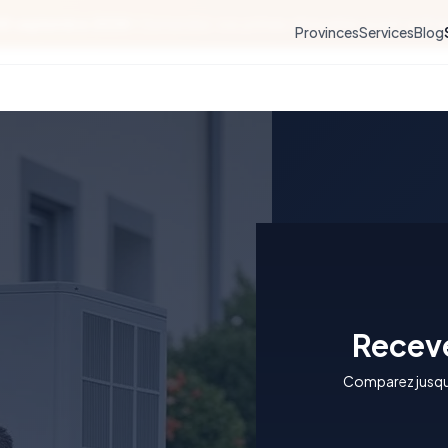
30 septembre 2026 !
Demandez vos primes rénovation avant qu'il ne 
Provinces
Services
Blog
Receve
Comparez jusqu'