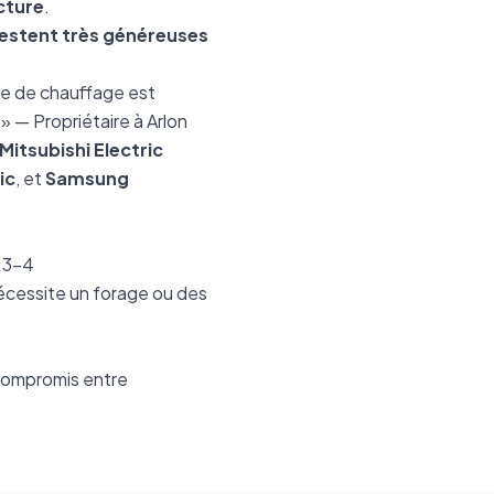
cture
.
restent très généreuses
ure de chauffage est
» — Propriétaire à Arlon
Mitsubishi Electric
ic
, et
Samsung
P 3-4
Nécessite un forage ou des
 compromis entre