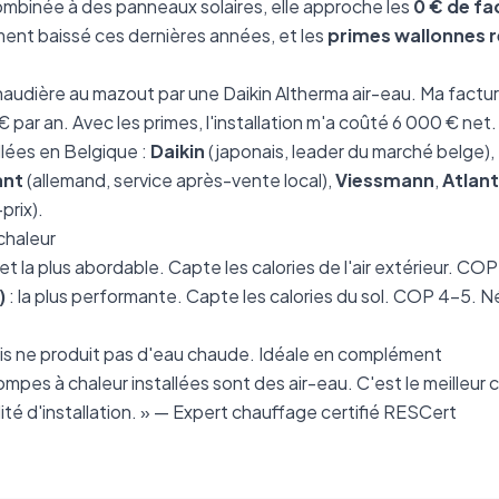
ombinée à des panneaux solaires, elle approche les
0 € de fa
ment baissé ces dernières années, et les
primes wallonnes 
 chaudière au mazout par une Daikin Altherma air-eau. Ma fact
par an. Avec les primes, l'installation m'a coûté 6 000 € net. 
llées en Belgique :
Daikin
(japonais, leader du marché belge),
ant
(allemand, service après-vente local),
Viessmann
,
Atlant
prix).
chaleur
 et la plus abordable. Capte les calories de l'air extérieur. CO
)
: la plus performante. Capte les calories du sol. COP 4-5. 
ais ne produit pas d'eau chaude. Idéale en complément
mpes à chaleur installées sont des air-eau. C'est le meilleur
ité d'installation. » — Expert chauffage certifié RESCert