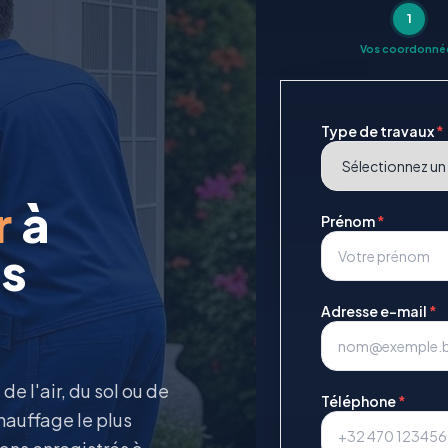
1
Vos coordonné
Type de travaux
*
r
à
Prénom
*
is
Adresse e-mail
*
e l'air, du sol ou de
Téléphone
*
hauffage le plus