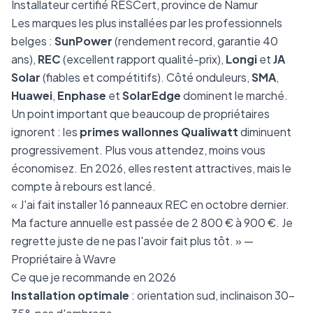
Installateur certifié RESCert, province de Namur
Les marques les plus installées par les professionnels
belges :
SunPower
(rendement record, garantie 40
ans),
REC
(excellent rapport qualité-prix),
Longi
et
JA
Solar
(fiables et compétitifs). Côté onduleurs,
SMA
,
Huawei
,
Enphase
et
SolarEdge
dominent le marché.
Un point important que beaucoup de propriétaires
ignorent : les
primes wallonnes Qualiwatt
diminuent
progressivement. Plus vous attendez, moins vous
économisez. En 2026, elles restent attractives, mais le
compte à rebours est lancé.
« J'ai fait installer 16 panneaux REC en octobre dernier.
Ma facture annuelle est passée de 2 800 € à 900 €. Je
regrette juste de ne pas l'avoir fait plus tôt. » —
Propriétaire à Wavre
Ce que je recommande en 2026
Installation optimale
: orientation sud, inclinaison 30-