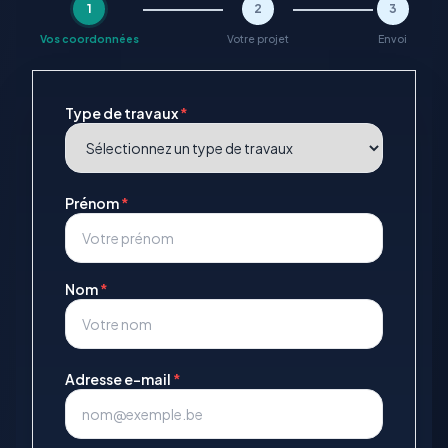
1
2
3
Vos coordonnées
Votre projet
Envoi
Type de travaux
*
Prénom
*
Nom
*
Adresse e-mail
*