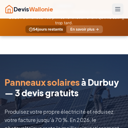
URGENT
Devis
Wallonie
Primes temporaires Wallonie — Deadline 30 septembre
×
2026 !
Demandez vos primes rénovation avant qu'il ne soit
trop tard.
54
jours restants
En savoir plus →
Panneaux solaires
à Durbuy
— 3 devis gratuits
Produisez votre propre électricité et réduisez
votre facture jusqu'à 70 %. En 2026, le