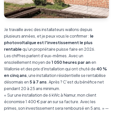
Je travaille avec des installateurs wallons depuis
plusieurs années, et je peux vous le confirmer :
le
photovoltaïque est l'investissement le plus
rentable
qu'un propriétaire puisse faire en 2026.
Les chiffres parlent d'eux-mêmes. Avec un
ensoleillement moyen de
1 050 heures par an
en
Wallonie et des prix d'installation qui ont chuté de
40 %
en cinq ans
, une installation résidentielle se rentabilise
désormais en
5 à 7 ans
. Après ? C'est du bénéfice net
pendant 20 à 25 ans minimum.
« Sur une installation de 6 kWc à Namur, mon client
économise 1 400 € par an sur sa facture. Avec les
primes, son investissement sera remboursé en 5 ans. » —