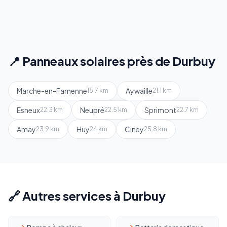
📍 Panneaux solaires près de Durbuy
Marche-en-Famenne
Aywaille
15.7 km
21.1 km
Esneux
Neupré
Sprimont
22.3 km
22.5 km
22.7 km
Amay
Huy
Ciney
23.9 km
24 km
25.8 km
🔗 Autres services à Durbuy