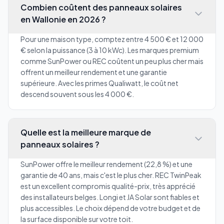
Combien coûtent des panneaux solaires
en Wallonie en 2026 ?
Pour une maison type, comptez entre 4 500 € et 12 000
€ selon la puissance (3 à 10 kWc). Les marques premium
comme SunPower ou REC coûtent un peu plus cher mais
offrent un meilleur rendement et une garantie
supérieure. Avec les primes Qualiwatt, le coût net
descend souvent sous les 4 000 €.
Quelle est la meilleure marque de
panneaux solaires ?
SunPower offre le meilleur rendement (22,8 %) et une
garantie de 40 ans, mais c'est le plus cher. REC TwinPeak
est un excellent compromis qualité-prix, très apprécié
des installateurs belges. Longi et JA Solar sont fiables et
plus accessibles. Le choix dépend de votre budget et de
la surface disponible sur votre toit.