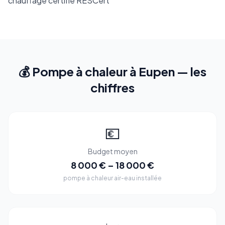
chauffage certifié RESCert
💰 Pompe à chaleur à Eupen — les
chiffres
💶
Budget moyen
8 000 € – 18 000 €
pompe à chaleur air-eau installée