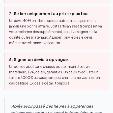
2. Se fier uniquement au prix le plus bas
Un devis 40% en-dessous des autres n'est quasiment
jamais une bonne affaire. Soit l'artisan s'est trompé (et va
vous réclamer des suppléments), soit il va rogner sur la
qualité ou les matériaux. À Eupen, privilégiez le devis
médian avec bonne explication.
6. Signer un devis trop vague
Un bon devis détaille chaque poste : main d'œuvre,
matériaux, TVA, délais, garanties. Un devis avec juste un
total « 8000€ travaux pompe à chaleur » ne vaut rien en
cas de litige. Exigez le détail, toujours.
"Après avoir passé des heures à appeler des
artisans sans retour, j'ai testé le formulaire du site