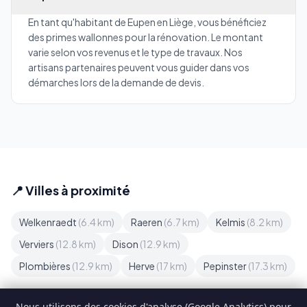
En tant qu'habitant de Eupen en Liège, vous bénéficiez
des primes wallonnes pour la rénovation. Le montant
varie selon vos revenus et le type de travaux. Nos
artisans partenaires peuvent vous guider dans vos
démarches lors de la demande de devis.
📍 Villes à proximité
Welkenraedt
(6.4 km)
Raeren
(6.7 km)
Kelmis
(8.2 km)
Verviers
(12.8 km)
Dison
(12.9 km)
Plombières
(12.9 km)
Herve
(17 km)
Pepinster
(17.3 km)
Nous utilisons des cookies d'analyse (Google Analytics) pour