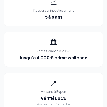
📈
Retour sur investissement
5 à 8 ans
🏛️
Primes Wallonie 2026
Jusqu'à 4 000 € prime wallonne
📍
Artisans à Eupen
Vérifiés BCE
Assurance RC en ordre