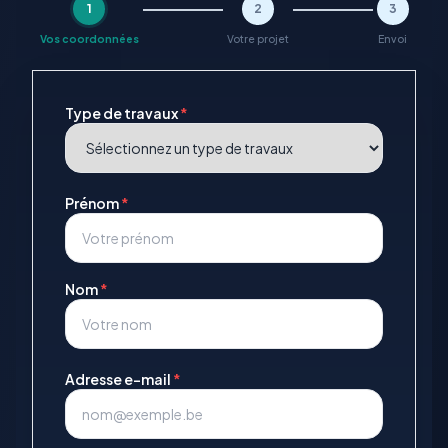
1
2
3
Vos coordonnées
Votre projet
Envoi
Type de travaux
*
Prénom
*
Nom
*
Adresse e-mail
*