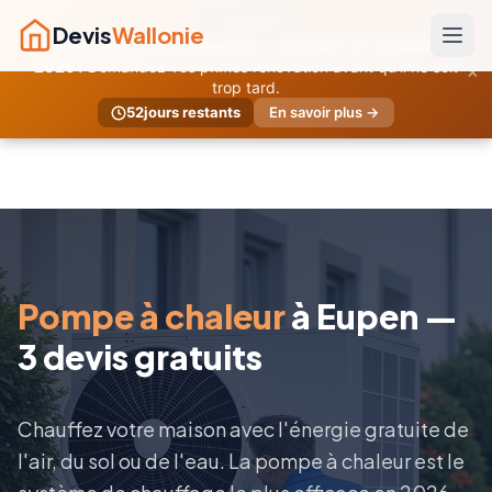
URGENT
Devis
Wallonie
Primes temporaires Wallonie — Deadline 30 septembre
×
2026 !
Demandez vos primes rénovation avant qu'il ne soit
trop tard.
52
jours restants
En savoir plus →
Pompe à chaleur
à Eupen —
3 devis gratuits
Chauffez votre maison avec l'énergie gratuite de
l'air, du sol ou de l'eau. La pompe à chaleur est le