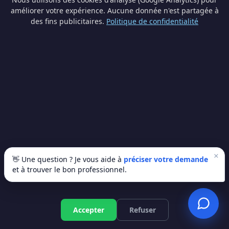
🗺️ Provinces limitrophes
améliorer votre expérience. Aucune donnée n'est partagée à
des fins publicitaires.
Politique de confidentialité
Namur
Hainaut
Brabant wallon
Pompe à chaleur à Eupen —
lancez votre projet
×
👋 Une question ? Je vous aide à
préciser votre demande
Recevez 3 devis gratuits de professionnels
et à trouver le bon professionnel.
enregistrés à Eupen et en Liège. Sans
engagement.
Accepter
Refuser