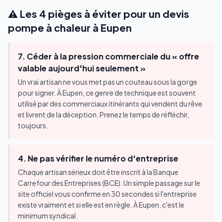
⚠️ Les 4 pièges à éviter pour un devis
pompe à chaleur à Eupen
7. Céder à la pression commerciale du « offre
valable aujourd'hui seulement »
Un vrai artisan ne vous met pas un couteau sous la gorge
pour signer. À Eupen, ce genre de technique est souvent
utilisé par des commerciaux itinérants qui vendent du rêve
et livrent de la déception. Prenez le temps de réfléchir,
toujours.
4. Ne pas vérifier le numéro d'entreprise
Chaque artisan sérieux doit être inscrit à la Banque
Carrefour des Entreprises (BCE). Un simple passage sur le
site officiel vous confirme en 30 secondes si l'entreprise
existe vraiment et si elle est en règle. À Eupen, c'est le
minimum syndical.