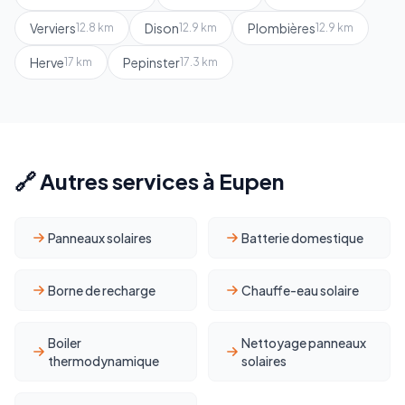
Verviers
Dison
Plombières
12.8 km
12.9 km
12.9 km
Herve
Pepinster
17 km
17.3 km
🔗 Autres services à Eupen
Panneaux solaires
Batterie domestique
Borne de recharge
Chauffe-eau solaire
Boiler
Nettoyage panneaux
thermodynamique
solaires