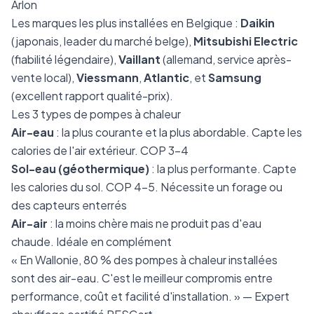
Arlon
Les marques les plus installées en Belgique :
Daikin
(japonais, leader du marché belge),
Mitsubishi Electric
(fiabilité légendaire),
Vaillant
(allemand, service après-
vente local),
Viessmann
,
Atlantic
, et
Samsung
(excellent rapport qualité-prix).
Les 3 types de pompes à chaleur
Air-eau
: la plus courante et la plus abordable. Capte les
calories de l'air extérieur. COP 3-4
Sol-eau (géothermique)
: la plus performante. Capte
les calories du sol. COP 4-5. Nécessite un forage ou
des capteurs enterrés
Air-air
: la moins chère mais ne produit pas d'eau
chaude. Idéale en complément
« En Wallonie, 80 % des pompes à chaleur installées
sont des air-eau. C'est le meilleur compromis entre
performance, coût et facilité d'installation. » — Expert