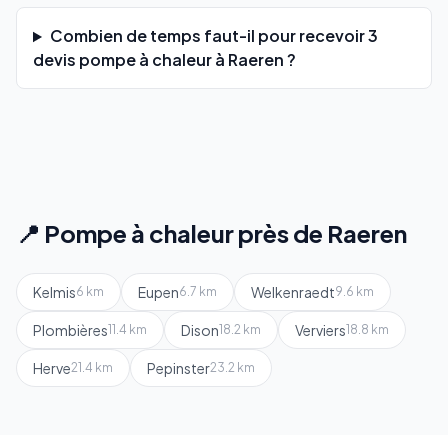
Combien de temps faut-il pour recevoir 3
devis pompe à chaleur à Raeren ?
📍 Pompe à chaleur près de Raeren
Kelmis
Eupen
Welkenraedt
6 km
6.7 km
9.6 km
Plombières
Dison
Verviers
11.4 km
18.2 km
18.8 km
Herve
Pepinster
21.4 km
23.2 km