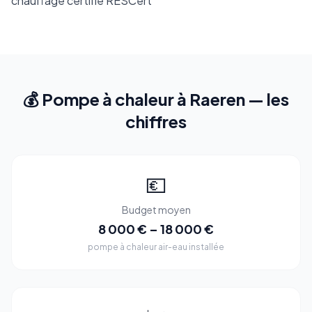
chauffage certifié RESCert
💰 Pompe à chaleur à Raeren — les
chiffres
💶
Budget moyen
8 000 € – 18 000 €
pompe à chaleur air-eau installée