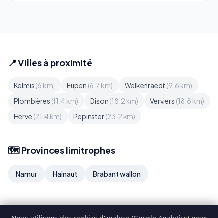
📍 Villes à proximité
Kelmis
(6 km)
Eupen
(6.7 km)
Welkenraedt
(9.6 km)
Plombières
(11.4 km)
Dison
(18.2 km)
Verviers
(18.8 km)
Herve
(21.4 km)
Pepinster
(23.2 km)
🗺️ Provinces limitrophes
Namur
Hainaut
Brabant wallon
Nous utilisons des cookies d'analyse (Google Analytics) pour