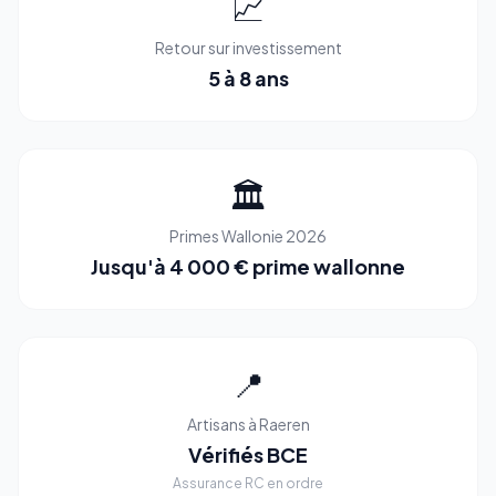
📈
Retour sur investissement
5 à 8 ans
🏛️
Primes Wallonie 2026
Jusqu'à 4 000 € prime wallonne
📍
Artisans à Raeren
Vérifiés BCE
Assurance RC en ordre