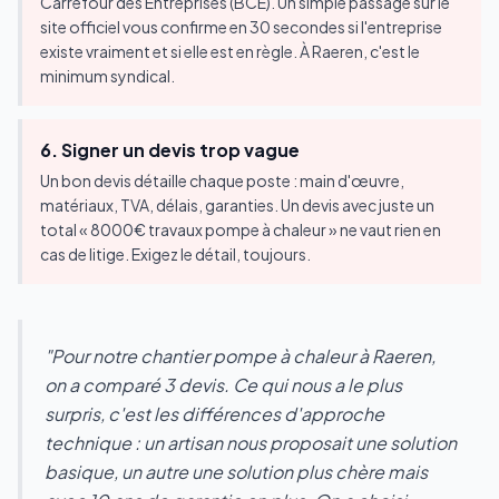
Carrefour des Entreprises (BCE). Un simple passage sur le
site officiel vous confirme en 30 secondes si l'entreprise
existe vraiment et si elle est en règle. À Raeren, c'est le
minimum syndical.
6. Signer un devis trop vague
Un bon devis détaille chaque poste : main d'œuvre,
matériaux, TVA, délais, garanties. Un devis avec juste un
total « 8000€ travaux pompe à chaleur » ne vaut rien en
cas de litige. Exigez le détail, toujours.
"Pour notre chantier pompe à chaleur à Raeren,
on a comparé 3 devis. Ce qui nous a le plus
surpris, c'est les différences d'approche
technique : un artisan nous proposait une solution
basique, un autre une solution plus chère mais