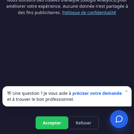
améliorer votre expérience. Aucune donnée n'est partagée à
des fins publicitaires.
Politique de confidentialité
Pompe à chaleur à Raeren —
lancez votre projet
Recevez 3 devis gratuits de professionnels
enregistrés à Raeren et en Liège. Sans
engagement.
×
🚀 Recevoir mes 3 devis gratuits
👋 Une question ? Je vous aide à
préciser votre demande
et à trouver le bon professionnel.
✅ 100% gratuit · Sans engagement · Réponse en 24h
Accepter
Refuser