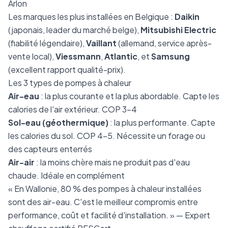
Arlon
Les marques les plus installées en Belgique :
Daikin
(japonais, leader du marché belge),
Mitsubishi Electric
(fiabilité légendaire),
Vaillant
(allemand, service après-
vente local),
Viessmann
,
Atlantic
, et
Samsung
(excellent rapport qualité-prix).
Les 3 types de pompes à chaleur
Air-eau
: la plus courante et la plus abordable. Capte les
calories de l'air extérieur. COP 3-4
Sol-eau (géothermique)
: la plus performante. Capte
les calories du sol. COP 4-5. Nécessite un forage ou
des capteurs enterrés
Air-air
: la moins chère mais ne produit pas d'eau
chaude. Idéale en complément
« En Wallonie, 80 % des pompes à chaleur installées
sont des air-eau. C'est le meilleur compromis entre
performance, coût et facilité d'installation. » — Expert