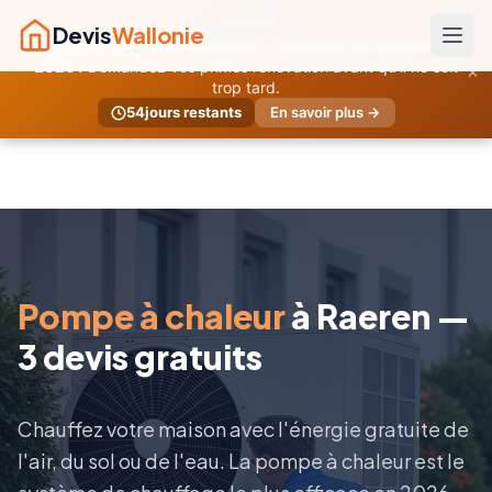
URGENT
Devis
Wallonie
Primes temporaires Wallonie — Deadline 30 septembre
×
2026 !
Demandez vos primes rénovation avant qu'il ne soit
trop tard.
54
jours restants
En savoir plus →
Pompe à chaleur
à Raeren —
3 devis gratuits
Chauffez votre maison avec l'énergie gratuite de
l'air, du sol ou de l'eau. La pompe à chaleur est le