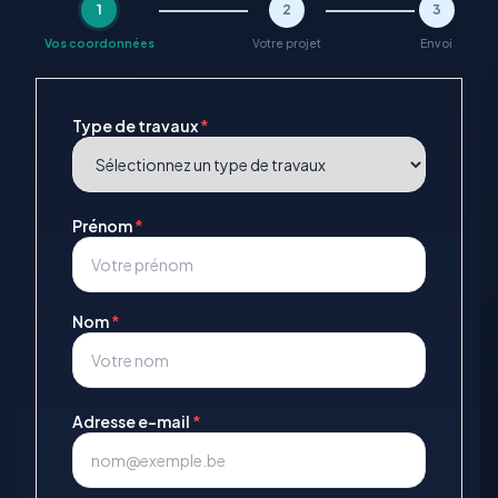
1
2
3
Vos coordonnées
Votre projet
Envoi
Type de travaux
*
Prénom
*
Nom
*
Adresse e-mail
*